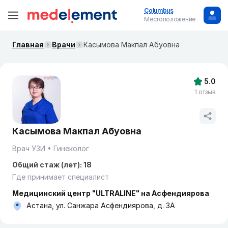
Columbus
Местоположение
Главная
Врачи
Касымова Макпал Абуовна
5.0
1 отзыв
Касымова Макпал Абуовна
Врач УЗИ
Гинеколог
Общий стаж (лет): 18
Где принимает специалист
Медицинский центр "ULTRALINE" на Асфендиярова
Астана, ул. Санжара Асфендиярова, д. 3А