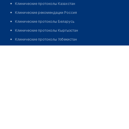
Клинические протоколы Казахстан
Клинические рекомендации Россия
Клинические протоколы Беларусь
Клинические протоколы Кыргызстан
Клинические протоколы Узбекистан
Клинические протоколы диагностики и лечения
Зарифова Любовь Михайловна
Обзоры мировой медицинской периодики
Заболевания: обзорные статьи
Новости здравоохранения
Медикаменты
Лабораторные показатели
Медицинские термины
Мобильные приложения
клиникам
МИС для клиники