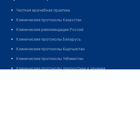
Частная врачебная практика
Клинические протоколы Казахстан
Клинические рекомендации Россия
Клинические протоколы Беларусь
Клинические протоколы Кыргызстан
Клинические протоколы Узбекистан
Клинические протоколы диагностики и лечения
Есенбаева Булбул Абеновна
Обзоры мировой медицинской периодики
Заболевания: обзорные статьи
Новости здравоохранения
Медикаменты
Лабораторные показатели
Медицинские термины
Мобильные приложения