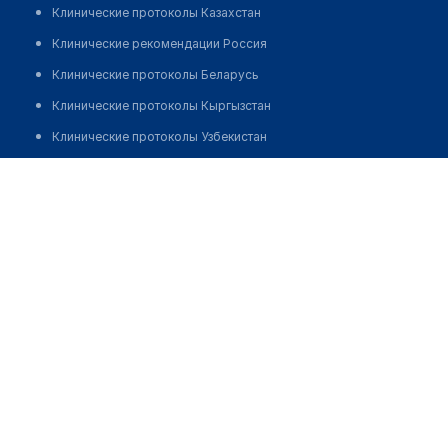
Клинические протоколы Казахстан
Клинические рекомендации Россия
Клинические протоколы Беларусь
Клинические протоколы Кыргызстан
Клинические протоколы Узбекистан
Клинические протоколы диагностики и лечения
Кенжебаева Галия Узбековна
Обзоры мировой медицинской периодики
Заболевания: обзорные статьи
Новости здравоохранения
Медикаменты
Лабораторные показатели
Медицинские термины
Мобильные приложения
клиникам
МИС для клиники