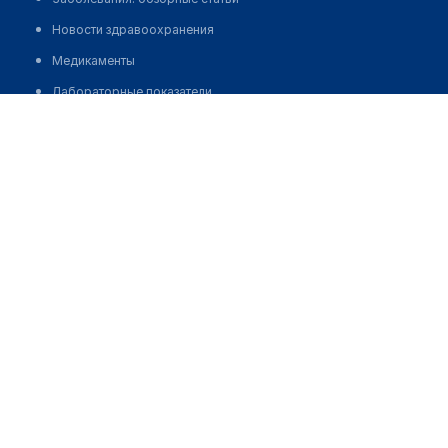
Новости здравоохранения
Медикаменты
Лабораторные показатели
Жунусова Жанар Акпаркызы
Медицинские термины
Мобильные приложения
клиникам
МИС для клиники
МИС для клиники в Казахстане
МИС для клиники в Узбекистане
МИС для клиники в Кыргызстане
МИС для стоматологии
МИС для клиники ВРТ, центра ЭКО
МИС для стационара
Программа для аптеки