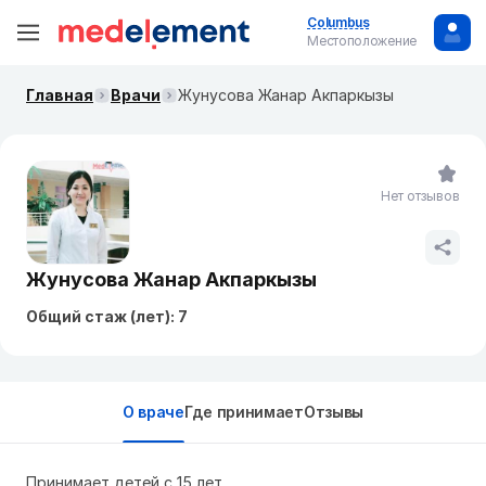
Columbus
Местоположение
Главная
Врачи
Жунусова Жанар Акпаркызы
Нет отзывов
Жунусова Жанар Акпаркызы
Общий стаж (лет): 7
О враче
Где принимает
Отзывы
Принимает детей с 15 лет