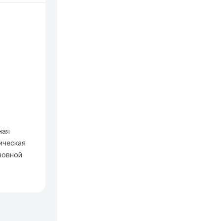
ная
ическая
новной