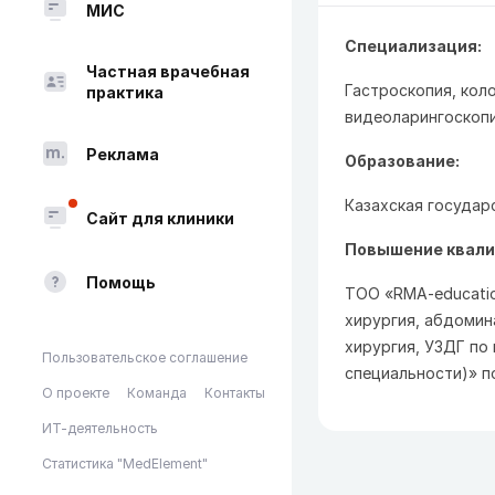
МИС
Специализация:
Частная врачебная
Гастроскопия, кол
практика
видеоларингоскопи
Реклама
Образование:
Казахская государ
Сайт для клиники
Повышение квали
Помощь
ТОО «RMA-educatio
хирургия, абдомин
хирургия, УЗДГ по
Пользовательское соглашение
специальности)» п
О проекте
Команда
Контакты
ИТ-деятельность
Статистика "MedElement"