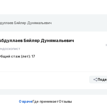
дуллаев Бяйляр Дунямальевич
Абдуллаев Бяйляр Дунямальевич
Эндоскопист
бщий стаж (лет): 17
Поде
О враче
Где принимает
Отзывы