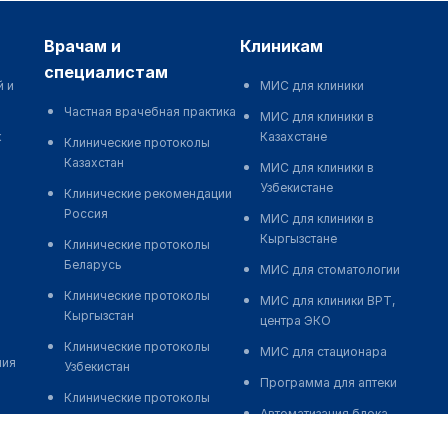
врачам и
клиникам
специалистам
й и
МИС для клиники
Частная врачебная практика
МИС для клиники в
к
Казахстане
Клинические протоколы
Казахстан
МИС для клиники в
Узбекистане
Клинические рекомендации
Россия
МИС для клиники в
Кыргызстане
Клинические протоколы
Беларусь
МИС для стоматологии
Клинические протоколы
МИС для клиники ВРТ,
Кыргызстан
центра ЭКО
Клинические протоколы
МИС для стационара
ния
Узбекистан
Программа для аптеки
Клинические протоколы
Автоматизация блока
диагностики и лечения
питания