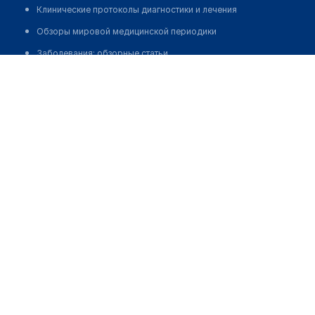
Клинические протоколы диагностики и лечения
Обзоры мировой медицинской периодики
Заболевания: обзорные статьи
Аширбекова Баян Нуржановна
Новости здравоохранения
Медикаменты
Лабораторные показатели
Медицинские термины
Мобильные приложения
клиникам
МИС для клиники
МИС для клиники в Казахстане
МИС для клиники в Узбекистане
МИС для клиники в Кыргызстане
МИС для стоматологии