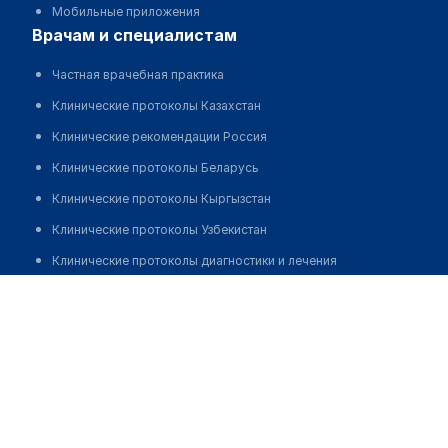
Мобильные приложения
врачам и специалистам
Частная врачебная практика
Клинические протоколы Казахстан
Клинические рекомендации Россия
Клинические протоколы Беларусь
Клинические протоколы Кыргызстан
Клинические протоколы Узбекистан
Клинические протоколы диагностики и лечения
Андреева Евгения Александровна
Обзоры мировой медицинской периодики
Заболевания: обзорные статьи
Новости здравоохранения
Медикаменты
Лабораторные показатели
Медицинские термины