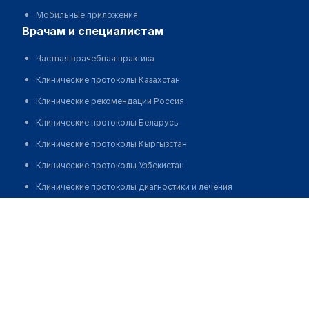
Мобильные приложения
врачам и специалистам
Частная врачебная практика
Клинические протоколы Казахстан
Клинические рекомендации Россия
Клинические протоколы Беларусь
Клинические протоколы Кыргызстан
Клинические протоколы Узбекистан
Клинические протоколы диагностики и лечения
Ериккызы Манзура
Обзоры мировой медицинской периодики
Заболевания: обзорные статьи
Новости здравоохранения
Медикаменты
Лабораторные показатели