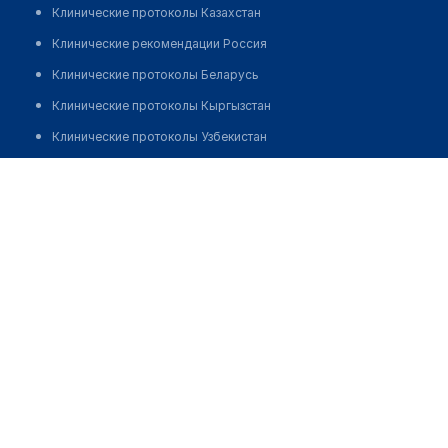
Клинические протоколы Казахстан
Клинические рекомендации Россия
Клинические протоколы Беларусь
Клинические протоколы Кыргызстан
Клинические протоколы Узбекистан
Клинические протоколы диагностики и лечения
Абыкешова Ардак Кайратовна
Обзоры мировой медицинской периодики
Заболевания: обзорные статьи
Новости здравоохранения
Медикаменты
Лабораторные показатели
Медицинские термины
Мобильные приложения
клиникам
МИС для клиники