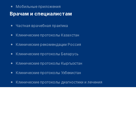
Мобильные приложения
врачам и специалистам
Частная врачебная практика
Клинические протоколы Казахстан
Клинические рекомендации Россия
Клинические протоколы Беларусь
Клинические протоколы Кыргызстан
Клинические протоколы Узбекистан
Клинические протоколы диагностики и лечения
Старченко Татьяна Александровна
Обзоры мировой медицинской периодики
Заболевания: обзорные статьи
Новости здравоохранения
Медикаменты
Лабораторные показатели