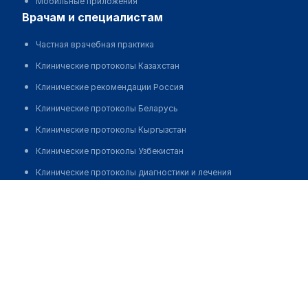
Мобильные приложения
врачам и специалистам
Частная врачебная практика
Клинические протоколы Казахстан
Клинические рекомендации Россия
Клинические протоколы Беларусь
Клинические протоколы Кыргызстан
Клинические протоколы Узбекистан
Клинические протоколы диагностики и лечения
Кужахметова Бэла Булатовна
Обзоры мировой медицинской периодики
Заболевания: обзорные статьи
Новости здравоохранения
Медикаменты
Лабораторные показатели
Медицинские термины