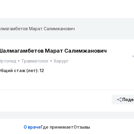
лмагамбетов Марат Салимжанович
Шалмагамбетов Марат Салимжанович
Ортопед
Травматолог
Хирург
бщий стаж (лет): 12
Поде
О враче
Где принимает
Отзывы