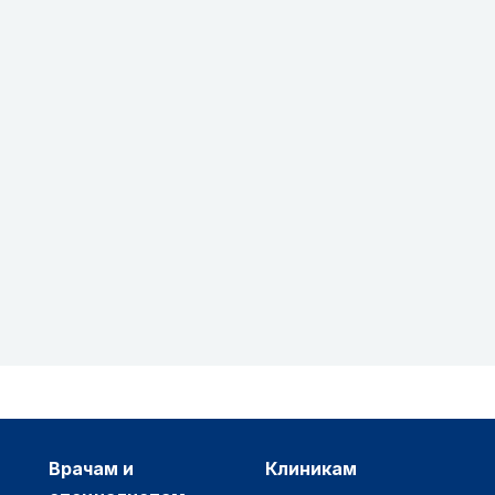
врачам и
клиникам