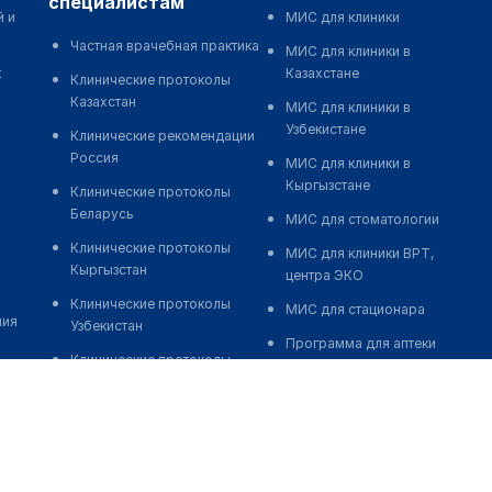
специалистам
й и
МИС для клиники
Частная врачебная практика
МИС для клиники в
к
Казахстане
Клинические протоколы
Казахстан
МИС для клиники в
Узбекистане
Клинические рекомендации
Россия
МИС для клиники в
Кыргызстане
Клинические протоколы
Беларусь
МИС для стоматологии
Клинические протоколы
МИС для клиники ВРТ,
Кыргызстан
центра ЭКО
Клинические протоколы
МИС для стационара
ния
Узбекистан
Программа для аптеки
Клинические протоколы
Автоматизация блока
диагностики и лечения
питания
Обзоры мировой
Реклама и продвижение
медицинской периодики
клиник
Заболевания: обзорные
Разработка сайта клиники