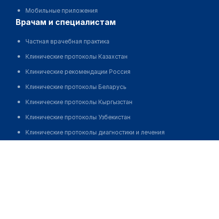
Мобильные приложения
врачам и специалистам
Частная врачебная практика
Клинические протоколы Казахстан
Клинические рекомендации Россия
Клинические протоколы Беларусь
Клинические протоколы Кыргызстан
Клинические протоколы Узбекистан
Клинические протоколы диагностики и лечения
Исмаилова Айгуль Жагипбаровна
Обзоры мировой медицинской периодики
Заболевания: обзорные статьи
Новости здравоохранения
Медикаменты
Лабораторные показатели