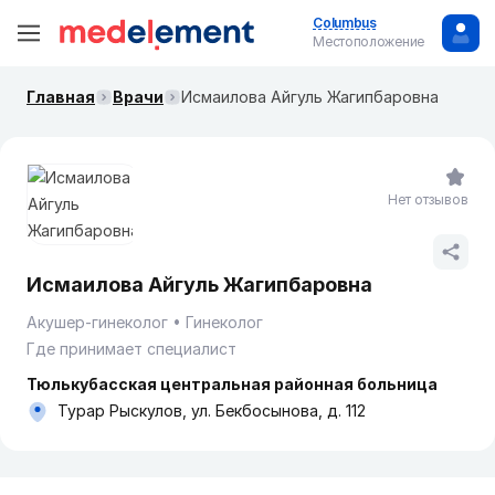
Columbus
Местоположение
Главная
Врачи
Исмаилова Айгуль Жагипбаровна
Нет отзывов
Исмаилова Айгуль Жагипбаровна
Акушер-гинеколог
Гинеколог
Где принимает специалист
Тюлькубасская центральная районная больница
Турар Рыскулов, ул. Бекбосынова, д. 112