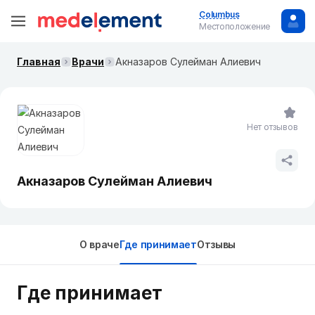
Columbus
Местоположение
Главная
Врачи
Акназаров Сулейман Алиевич
Нет отзывов
Акназаров Сулейман Алиевич
О враче
Где принимает
Отзывы
Где принимает