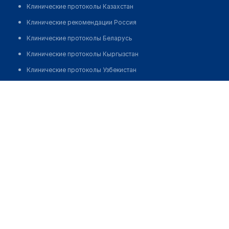
Клинические протоколы Казахстан
Клинические рекомендации Россия
Клинические протоколы Беларусь
Клинические протоколы Кыргызстан
Клинические протоколы Узбекистан
Клинические протоколы диагностики и лечения
Акназаров Сулейман Алиевич
Обзоры мировой медицинской периодики
Заболевания: обзорные статьи
Новости здравоохранения
Медикаменты
Лабораторные показатели
Медицинские термины
Мобильные приложения
клиникам
МИС для клиники