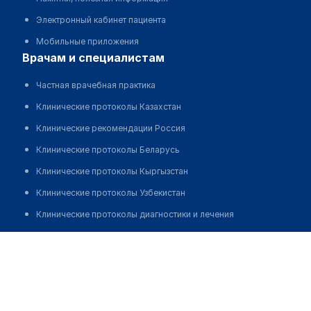
Электронный кабинет пациента
Мобильные приложения
врачам и специалистам
Частная врачебная практика
Клинические протоколы Казахстан
Клинические рекомендации Россия
Клинические протоколы Беларусь
Клинические протоколы Кыргызстан
Клинические протоколы Узбекистан
Клинические протоколы диагностики и лечения
Обзоры мировой медицинской периодики
Исатаев Кайрат Оралович
Заболевания: обзорные статьи
Новости здравоохранения
Медикаменты