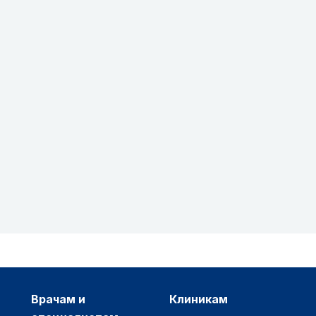
врачам и
клиникам