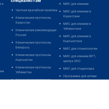
специалистам
й и
МИС для клиники
Частная врачебная практика
МИС для клиники в
к
Казахстане
Клинические протоколы
Казахстан
МИС для клиники в
Узбекистане
Клинические рекомендации
Россия
МИС для клиники в
Кыргызстане
Клинические протоколы
Беларусь
МИС для стоматологии
Клинические протоколы
МИС для клиники ВРТ,
Кыргызстан
центра ЭКО
Клинические протоколы
МИС для стационара
ния
Узбекистан
Программа для аптеки
Клинические протоколы
Автоматизация блока
диагностики и лечения
питания
Обзоры мировой
Реклама и продвижение
медицинской периодики
клиник
Заболевания: обзорные
Разработка сайта клиники