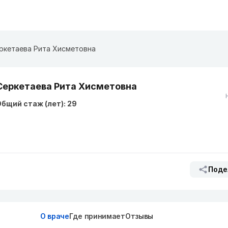
ркетаева Рита Хисметовна
Серкетаева Рита Хисметовна
бщий стаж (лет): 29
Поде
О враче
Где принимает
Отзывы