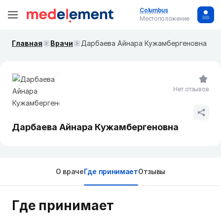
Columbus
Местоположение
Главная
Врачи
Дарбаева Айнара Кужамбергеновна
Нет отзывов
Дарбаева Айнара Кужамбергеновна
О враче
Где принимает
Отзывы
Где принимает