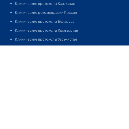
Клинические протоколы Казахстан
Клинические рекомендации Россия
Клинические протоколы Беларусь
Клинические протоколы Кыргызстан
Клинические протоколы Узбекистан
Клинические протоколы диагностики и лечения
Дарбаева Айнара Кужамбергеновна
Обзоры мировой медицинской периодики
Заболевания: обзорные статьи
Новости здравоохранения
Медикаменты
Лабораторные показатели
Медицинские термины
Мобильные приложения
клиникам
МИС для клиники