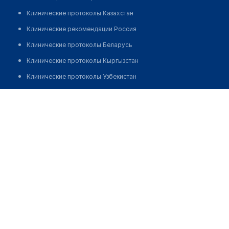
Клинические протоколы Казахстан
Клинические рекомендации Россия
Клинические протоколы Беларусь
Клинические протоколы Кыргызстан
Клинические протоколы Узбекистан
Клинические протоколы диагностики и лечения
Куракбаева Сауле Жумановна
Обзоры мировой медицинской периодики
Заболевания: обзорные статьи
Новости здравоохранения
Медикаменты
Лабораторные показатели
Медицинские термины
Мобильные приложения
клиникам