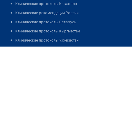
Клинические протоколы Казахстан
Клинические рекомендации Россия
Клинические протоколы Беларусь
Клинические протоколы Кыргызстан
Клинические протоколы Узбекистан
Клинические протоколы диагностики и лечения
Ташметова Дамира
Обзоры мировой медицинской периодики
Заболевания: обзорные статьи
Новости здравоохранения
Медикаменты
Лабораторные показатели
Медицинские термины
Мобильные приложения
клиникам
МИС для клиники