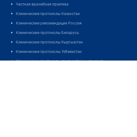
Частная врачебная практика
Клинические протоколы Казахстан
Клинические рекомендации Россия
Клинические протоколы Беларусь
Клинические протоколы Кыргызстан
Клинические протоколы Узбекистан
Клинические протоколы диагностики и лечения
Кадырова Айгуль Хайдарбековна
Обзоры мировой медицинской периодики
Заболевания: обзорные статьи
Новости здравоохранения
Медикаменты
Лабораторные показатели
Медицинские термины
Мобильные приложения
клиникам