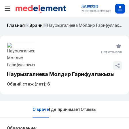
Columbus
Местоположение
Главная
Врачи
Наурызгалиева Молдир Гарифуллакызы
Нет отзывов
Наурызгалиева Молдир Гарифуллакызы
Общий стаж (лет): 6
О враче
Где принимает
Отзывы
Образование: