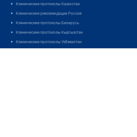
Клинические протоколы Казахстан
Клинические рекомендации Россия
Клинические протоколы Беларусь
Клинические протоколы Кыргызстан
Клинические протоколы Узбекистан
Клинические протоколы диагностики и лечения
Наурызгалиева Молдир Гарифуллакызы
Обзоры мировой медицинской периодики
Заболевания: обзорные статьи
Новости здравоохранения
Медикаменты
Лабораторные показатели
Медицинские термины
Мобильные приложения
клиникам
МИС для клиники