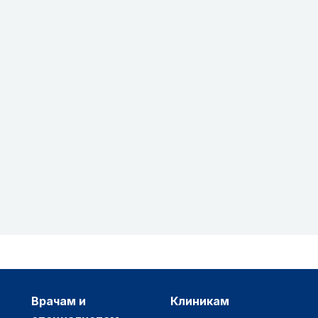
врачам и
клиникам