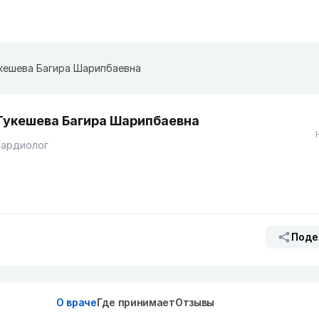
кешева Багира Шарипбаевна
Тукешева Багира Шарипбаевна
Кардиолог
Поде
О враче
Где принимает
Отзывы