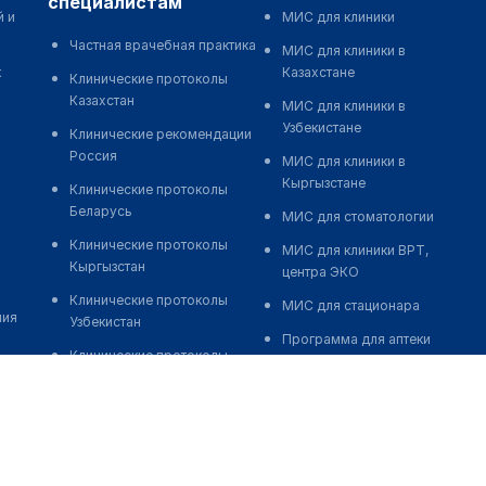
специалистам
й и
МИС для клиники
Частная врачебная практика
МИС для клиники в
к
Казахстане
Клинические протоколы
Казахстан
МИС для клиники в
Узбекистане
Клинические рекомендации
Россия
МИС для клиники в
Кыргызстане
Клинические протоколы
Беларусь
МИС для стоматологии
Клинические протоколы
МИС для клиники ВРТ,
Кыргызстан
центра ЭКО
Клинические протоколы
МИС для стационара
ния
Узбекистан
Программа для аптеки
Клинические протоколы
Автоматизация блока
диагностики и лечения
питания
Обзоры мировой
Реклама и продвижение
медицинской периодики
клиник
Заболевания: обзорные
Разработка сайта клиники