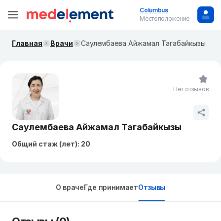
Columbus
Местоположение
Главная
Врачи
Саулембаева Айжамал Тагабайкызы
Нет отзывов
Саулембаева Айжамал Тагабайкызы
Общий стаж (лет): 20
О враче
Где принимает
Отзывы