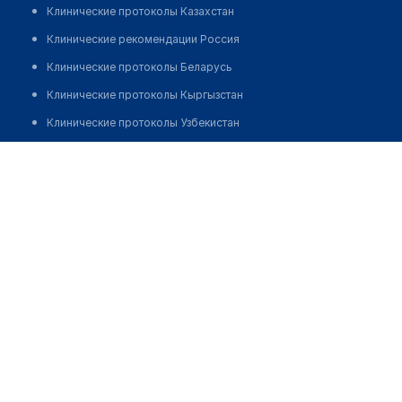
Клинические протоколы Казахстан
Клинические рекомендации Россия
Клинические протоколы Беларусь
Клинические протоколы Кыргызстан
Клинические протоколы Узбекистан
Клинические протоколы диагностики и лечения
Саулембаева Айжамал Тагабайкызы
Обзоры мировой медицинской периодики
Заболевания: обзорные статьи
Новости здравоохранения
Медикаменты
Лабораторные показатели
Медицинские термины
Мобильные приложения
клиникам
МИС для клиники