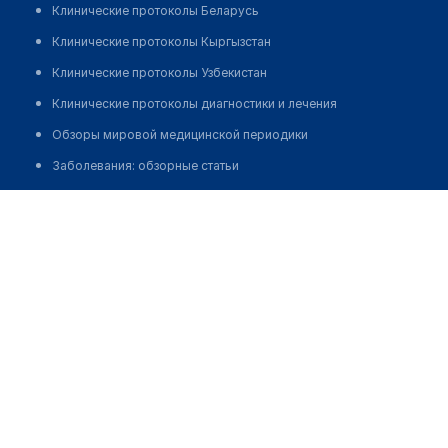
Клинические протоколы Беларусь
Клинические протоколы Кыргызстан
Клинические протоколы Узбекистан
Клинические протоколы диагностики и лечения
Обзоры мировой медицинской периодики
Заболевания: обзорные статьи
Новости здравоохранения
Кушнир Тамара Романовна
Медикаменты
Лабораторные показатели
Медицинские термины
Мобильные приложения
клиникам
МИС для клиники
МИС для клиники в Казахстане
МИС для клиники в Узбекистане