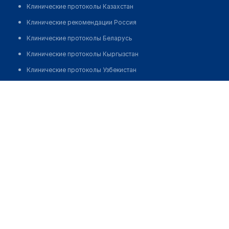
Клинические протоколы Казахстан
Клинические рекомендации Россия
Клинические протоколы Беларусь
Клинические протоколы Кыргызстан
Клинические протоколы Узбекистан
Клинические протоколы диагностики и лечения
Рахметилдаева Гаухар Мамбеткуловна
Обзоры мировой медицинской периодики
Заболевания: обзорные статьи
Новости здравоохранения
Медикаменты
Лабораторные показатели
Медицинские термины
Мобильные приложения
клиникам
МИС для клиники