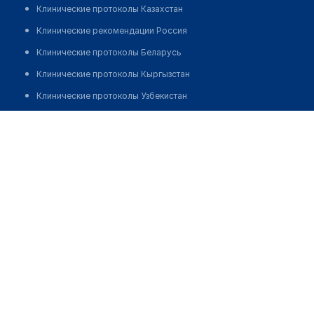
Клинические протоколы Казахстан
Клинические рекомендации Россия
Клинические протоколы Беларусь
Клинические протоколы Кыргызстан
Клинические протоколы Узбекистан
Клинические протоколы диагностики и лечения
Жанабергенова Эльмира Жанабергенкызы
Обзоры мировой медицинской периодики
Заболевания: обзорные статьи
Новости здравоохранения
Медикаменты
Лабораторные показатели
Медицинские термины
Мобильные приложения
клиникам
МИС для клиники