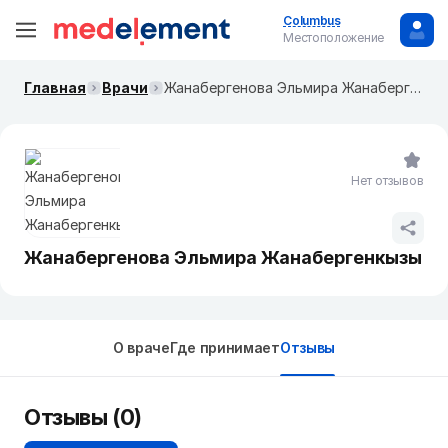
Columbus
Местоположение
Главная
Врачи
Жанабергенова Эльмира Жанабергенкызы
Нет отзывов
Жанабергенова Эльмира Жанабергенкызы
О враче
Где принимает
Отзывы
Отзывы (0)