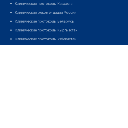
Клинические протоколы Казахстан
Клинические рекомендации Россия
Клинические протоколы Беларусь
Клинические протоколы Кыргызстан
Клинические протоколы Узбекистан
Клинические протоколы диагностики и лечения
Сарсембекова Камиля Тулегеновна
Обзоры мировой медицинской периодики
Заболевания: обзорные статьи
Новости здравоохранения
Медикаменты
Лабораторные показатели
Медицинские термины
Мобильные приложения
клиникам
МИС для клиники