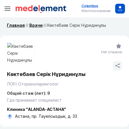
Columbus
Местоположение
Главная
Врачи
Көктебаев Серік Нұридинұлы
Нет отзывов
Көктебаев Серік Нұридинұлы
ЛОР/ Оториноларинголог
Общий стаж (лет): 9
Где принимает специалист
Клиника "ALANDA-АСТАНА"
Астана, пр. Тауелсыздык, д. 33