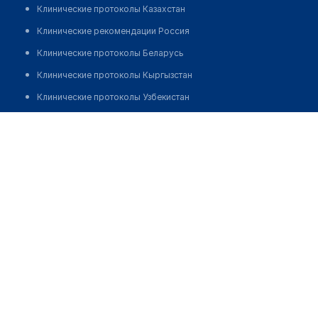
Клинические протоколы Казахстан
Клинические рекомендации Россия
Клинические протоколы Беларусь
Клинические протоколы Кыргызстан
Клинические протоколы Узбекистан
Клинические протоколы диагностики и лечения
Көктебаев Серік Нұридинұлы
Обзоры мировой медицинской периодики
Заболевания: обзорные статьи
Новости здравоохранения
Медикаменты
Лабораторные показатели
Медицинские термины
Мобильные приложения
клиникам
МИС для клиники