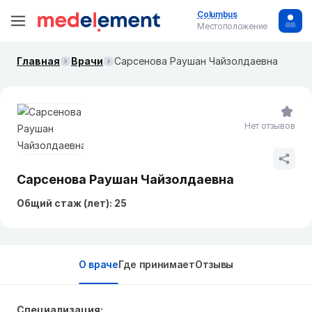
Columbus
Местоположение
Главная
Врачи
Сарсенова Раушан Чайзолдаевна
Нет отзывов
Сарсенова Раушан Чайзолдаевна
Общий стаж (лет): 25
О враче
Где принимает
Отзывы
Специализация: