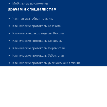
Мобильные приложения
врачам и специалистам
Частная врачебная практика
Клинические протоколы Казахстан
Клинические рекомендации Россия
Клинические протоколы Беларусь
Клинические протоколы Кыргызстан
Клинические протоколы Узбекистан
Клинические протоколы диагностики и лечения
Ахметова Сауле Маутиновна
Обзоры мировой медицинской периодики
Заболевания: обзорные статьи
Новости здравоохранения
Медикаменты
Лабораторные показатели