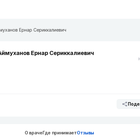
муханов Ернар Сериккалиевич
Аймуханов Ернар Сериккалиевич
Поде
О враче
Где принимает
Отзывы