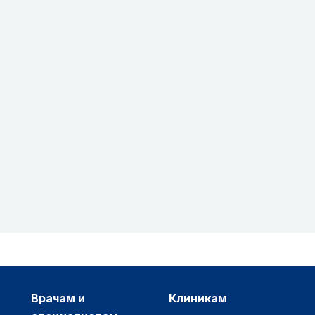
врачам и
клиникам