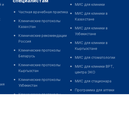
специалистам
й и
МИС для клиники
Частная врачебная практика
МИС для клиники в
к
Казахстане
Клинические протоколы
Казахстан
МИС для клиники в
Узбекистане
Клинические рекомендации
Россия
МИС для клиники в
Кыргызстане
Клинические протоколы
Беларусь
МИС для стоматологии
Клинические протоколы
МИС для клиники ВРТ,
Кыргызстан
центра ЭКО
Клинические протоколы
МИС для стационара
ния
Узбекистан
Программа для аптеки
Клинические протоколы
Автоматизация блока
диагностики и лечения
питания
Обзоры мировой
Реклама и продвижение
медицинской периодики
клиник
Заболевания: обзорные
Разработка сайта клиники