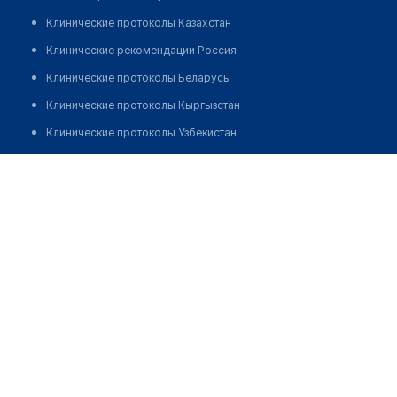
Клинические протоколы Казахстан
Клинические рекомендации Россия
Клинические протоколы Беларусь
Клинические протоколы Кыргызстан
Клинические протоколы Узбекистан
Клинические протоколы диагностики и лечения
Тухватуллина Гульнора Наильевна
Обзоры мировой медицинской периодики
Заболевания: обзорные статьи
Новости здравоохранения
Медикаменты
Лабораторные показатели
Медицинские термины
Мобильные приложения
клиникам