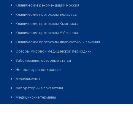
Клинические рекомендации Россия
Клинические протоколы Беларусь
Клинические протоколы Кыргызстан
Клинические протоколы Узбекистан
Клинические протоколы диагностики и лечения
Обзоры мировой медицинской периодики
Заболевания: обзорные статьи
Новости здравоохранения
Медикаменты
Лабораторные показатели
Медицинские термины
Мобильные приложения
Ерубаева Молдир Еркеновна
клиникам
МИС для клиники