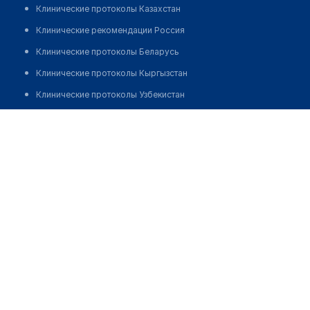
Клинические протоколы Казахстан
Клинические рекомендации Россия
Клинические протоколы Беларусь
Клинические протоколы Кыргызстан
Клинические протоколы Узбекистан
Клинические протоколы диагностики и лечения
Есжанова Эльмира Досболовна
Обзоры мировой медицинской периодики
Заболевания: обзорные статьи
Новости здравоохранения
Медикаменты
Лабораторные показатели
Медицинские термины
Мобильные приложения
клиникам
МИС для клиники