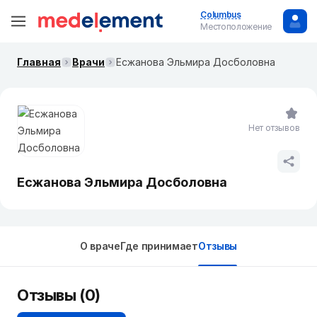
Columbus
Местоположение
Главная
Врачи
Есжанова Эльмира Досболовна
Нет отзывов
Есжанова Эльмира Досболовна
О враче
Где принимает
Отзывы
Отзывы (0)