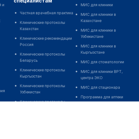
специалистам
й и
МИС для клиники
Частная врачебная практика
МИС для клиники в
к
Казахстане
Клинические протоколы
Казахстан
МИС для клиники в
Узбекистане
Клинические рекомендации
Россия
МИС для клиники в
Кыргызстане
Клинические протоколы
Беларусь
МИС для стоматологии
Клинические протоколы
МИС для клиники ВРТ,
Кыргызстан
центра ЭКО
Клинические протоколы
МИС для стационара
ния
Узбекистан
Программа для аптеки
Клинические протоколы
Автоматизация блока
диагностики и лечения
питания
Обзоры мировой
Реклама и продвижение
медицинской периодики
клиник
Заболевания: обзорные
Разработка сайта клиники