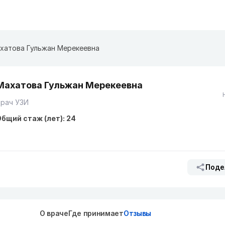
хатова Гульжан Мерекеевна
Махатова Гульжан Мерекеевна
Врач УЗИ
бщий стаж (лет): 24
Поде
О враче
Где принимает
Отзывы