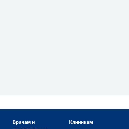
врачам и
клиникам