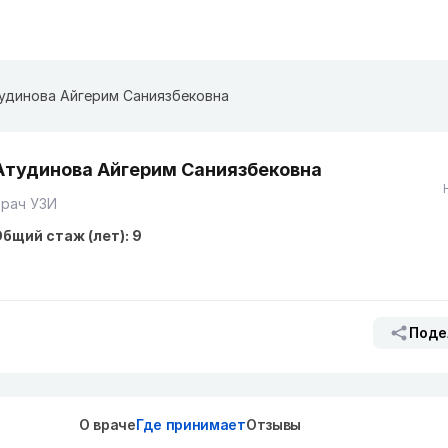
удинова Айгерим Саниязбековна
Атудинова Айгерим Саниязбековна
Врач УЗИ
бщий стаж (лет): 9
Поде
О враче
Где принимает
Отзывы