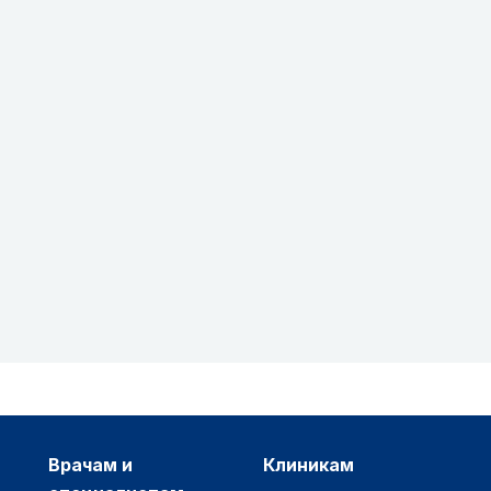
врачам и
клиникам