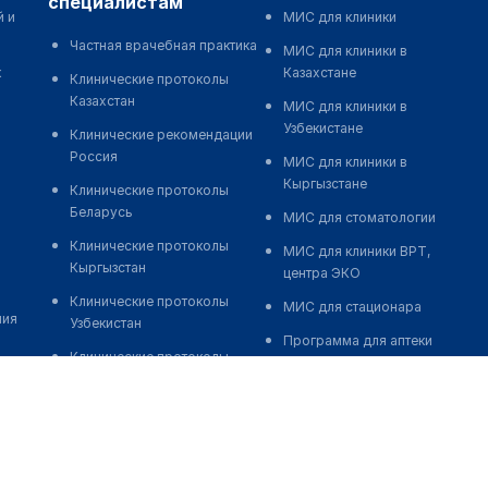
специалистам
й и
МИС для клиники
Частная врачебная практика
МИС для клиники в
к
Казахстане
Клинические протоколы
Казахстан
МИС для клиники в
Узбекистане
Клинические рекомендации
Россия
МИС для клиники в
Кыргызстане
Клинические протоколы
Беларусь
МИС для стоматологии
Клинические протоколы
МИС для клиники ВРТ,
Кыргызстан
центра ЭКО
Клинические протоколы
МИС для стационара
ния
Узбекистан
Программа для аптеки
Клинические протоколы
Автоматизация блока
диагностики и лечения
питания
Обзоры мировой
Реклама и продвижение
медицинской периодики
клиник
Заболевания: обзорные
Разработка сайта клиники