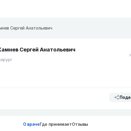
мнев Сергей Анатольевич
Камнев Сергей Анатольевич
Хирург
Поде
О враче
Где принимает
Отзывы