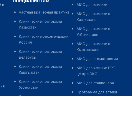
специалистам
й и
МИС для клиники
Частная врачебная практика
МИС для клиники в
к
Казахстане
Клинические протоколы
Казахстан
МИС для клиники в
Узбекистане
Клинические рекомендации
Россия
МИС для клиники в
Кыргызстане
Клинические протоколы
Беларусь
МИС для стоматологии
Клинические протоколы
МИС для клиники ВРТ,
Кыргызстан
центра ЭКО
Клинические протоколы
МИС для стационара
ния
Узбекистан
Программа для аптеки
Клинические протоколы
Автоматизация блока
диагностики и лечения
питания
Обзоры мировой
Реклама и продвижение
медицинской периодики
клиник
Заболевания: обзорные
Разработка сайта клиники