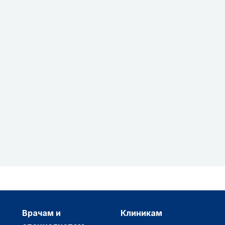
врачам и
клиникам