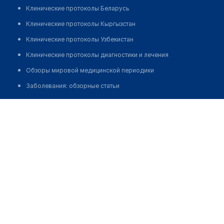
Клинические протоколы Беларусь
Клинические протоколы Кыргызстан
Клинические протоколы Узбекистан
Клинические протоколы диагностики и лечения
Обзоры мировой медицинской периодики
Заболевания: обзорные статьи
Новости здравоохранения
Ценин Максим Владимирович
Медикаменты
Лабораторные показатели
Медицинские термины
Мобильные приложения
клиникам
МИС для клиники
МИС для клиники в Казахстане