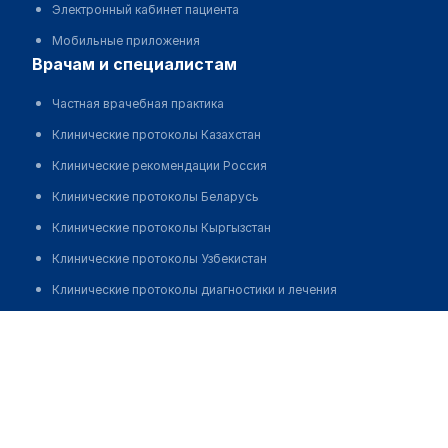
Электронный кабинет пациента
Мобильные приложения
врачам и специалистам
Частная врачебная практика
Клинические протоколы Казахстан
Клинические рекомендации Россия
Клинические протоколы Беларусь
Клинические протоколы Кыргызстан
Клинические протоколы Узбекистан
Клинические протоколы диагностики и лечения
Обзоры мировой медицинской периодики
Дуюнов Борис Анатольевич, ЛОР
Заболевания: обзорные статьи
Новости здравоохранения
Медикаменты
Лабораторные показатели