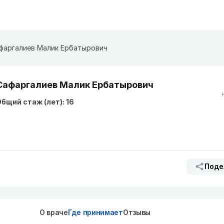
фаргалиев Малик Ербатырович
Сафаргалиев Малик Ербатырович
бщий стаж (лет): 16
Поде
О враче
Где принимает
Отзывы