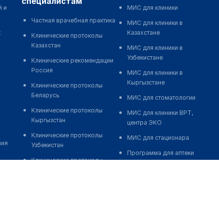
специалистам
й и
МИС для клиники
Частная врачебная практика
МИС для клиники в
к
Казахстане
Клинические протоколы
Казахстан
МИС для клиники в
Узбекистане
Клинические рекомендации
Россия
МИС для клиники в
Кыргызстане
Клинические протоколы
Беларусь
МИС для стоматологии
Клинические протоколы
МИС для клиники ВРТ,
Кыргызстан
центра ЭКО
Клинические протоколы
МИС для стационара
ния
Узбекистан
Программа для аптеки
Клинические протоколы
Автоматизация блока
диагностики и лечения
питания
Обзоры мировой
Реклама и продвижение
медицинской периодики
клиник
Заболевания: обзорные
Разработка сайта клиники