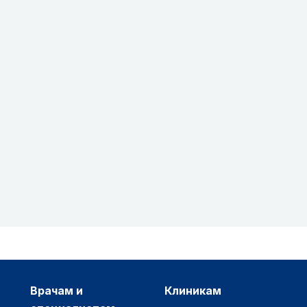
врачам и
клиникам