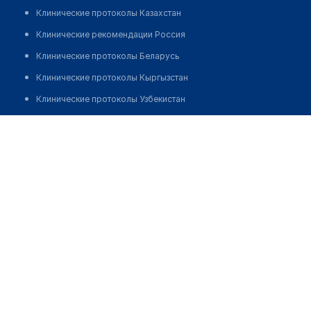
Клинические протоколы Казахстан
Клинические рекомендации Россия
Клинические протоколы Беларусь
Клинические протоколы Кыргызстан
Клинические протоколы Узбекистан
Клинические протоколы диагностики и лечения
Акберген Кунбиби Акбергеновна
Обзоры мировой медицинской периодики
Заболевания: обзорные статьи
Новости здравоохранения
Медикаменты
Лабораторные показатели
Медицинские термины
Мобильные приложения
клиникам