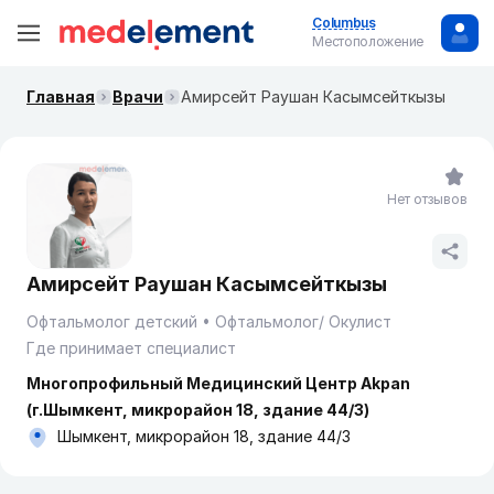
Columbus
Местоположение
Главная
Врачи
Амирсейт Раушан Касымсейткызы
Нет отзывов
Амирсейт Раушан Касымсейткызы
Офтальмолог детский
Офтальмолог/ Окулист
Где принимает специалист
Многопрофильный Медицинский Центр Akpan
(г.Шымкент, микрорайон 18, здание 44/3)
Шымкент, микрорайон 18, здание 44/3