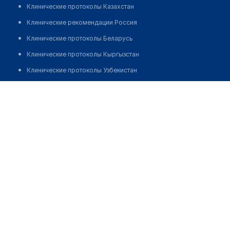
Клинические протоколы Казахстан
Клинические рекомендации Россия
Клинические протоколы Беларусь
Клинические протоколы Кыргызстан
Клинические протоколы Узбекистан
Клинические протоколы диагностики и лечения
Ибашова Сауле Смагуловна
Обзоры мировой медицинской периодики
Заболевания: обзорные статьи
Новости здравоохранения
Медикаменты
Лабораторные показатели
Медицинские термины
Мобильные приложения
клиникам
МИС для клиники