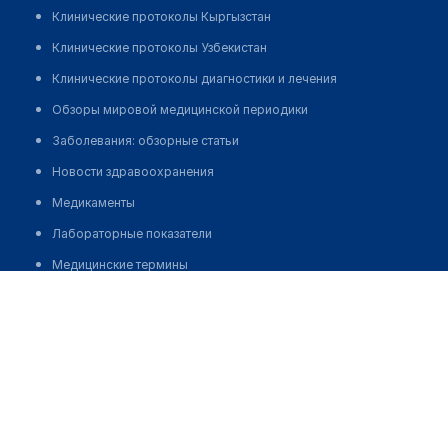
Клинические протоколы Кыргызстан
Клинические протоколы Узбекистан
Клинические протоколы диагностики и лечения
Обзоры мировой медицинской периодики
Заболевания: обзорные статьи
Новости здравоохранения
Медикаменты
Лабораторные показатели
Медицинские термины
Дадаев Мурат Полатович
Мобильные приложения
клиникам
Запись
МИС для клиники
МИС для клиники в Казахстане
МИС для клиники в Узбекистане