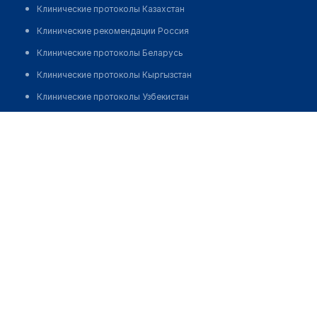
Клинические протоколы Казахстан
Клинические рекомендации Россия
Клинические протоколы Беларусь
Клинические протоколы Кыргызстан
Клинические протоколы Узбекистан
Клинические протоколы диагностики и лечения
Бакатова Алия Идришпаевна
Обзоры мировой медицинской периодики
Заболевания: обзорные статьи
Новости здравоохранения
Медикаменты
Лабораторные показатели
Медицинские термины
Мобильные приложения
клиникам
МИС для клиники