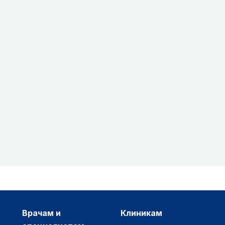
врачам и
клиникам