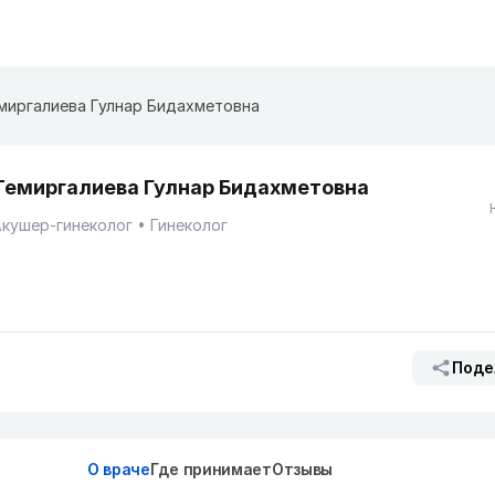
миргалиева Гулнар Бидахметовна
Темиргалиева Гулнар Бидахметовна
кушер-гинеколог
Гинеколог
Поде
О враче
Где принимает
Отзывы