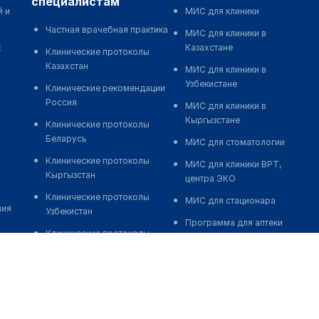
специалистам
й и
МИС для клиники
Частная врачебная практика
МИС для клиники в
к
Казахстане
Клинические протоколы
Казахстан
МИС для клиники в
Узбекистане
Клинические рекомендации
Россия
МИС для клиники в
Кыргызстане
Клинические протоколы
Беларусь
МИС для стоматологии
Клинические протоколы
МИС для клиники ВРТ,
Кыргызстан
центра ЭКО
Клинические протоколы
МИС для стационара
ния
Узбекистан
Программа для аптеки
Клинические протоколы
Автоматизация блока
диагностики и лечения
питания
Обзоры мировой
Реклама и продвижение
медицинской периодики
клиник
Заболевания: обзорные
Разработка сайта клиники