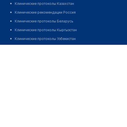
Клинические протоколы Казахстан
Клинические рекомендации Россия
Клинические протоколы Беларусь
Клинические протоколы Кыргызстан
Клинические протоколы Узбекистан
Клинические протоколы диагностики и лечения
Айтымов Серик Даулетович
Обзоры мировой медицинской периодики
Заболевания: обзорные статьи
Новости здравоохранения
Медикаменты
Лабораторные показатели
Медицинские термины
Мобильные приложения
клиникам
МИС для клиники