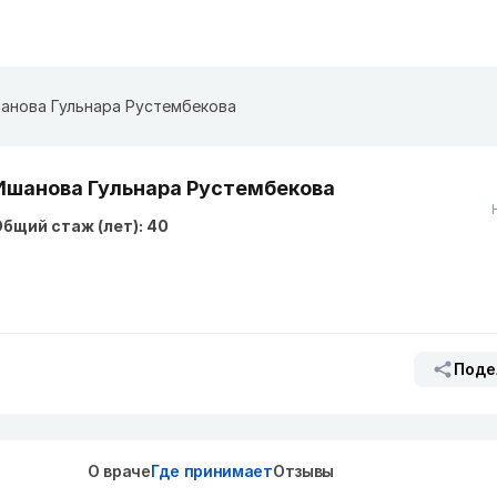
анова Гульнара Рустембекова
Ишанова Гульнара Рустембекова
бщий стаж (лет): 40
Поде
О враче
Где принимает
Отзывы