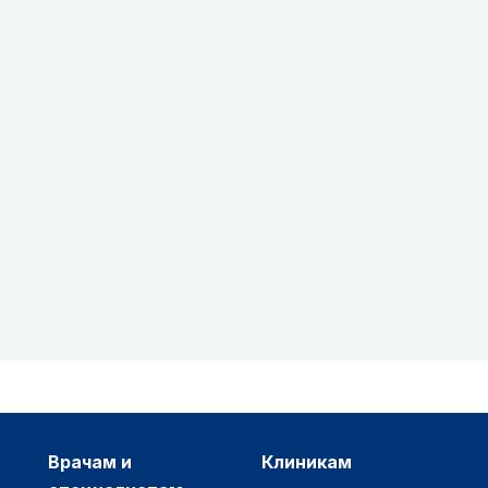
врачам и
клиникам