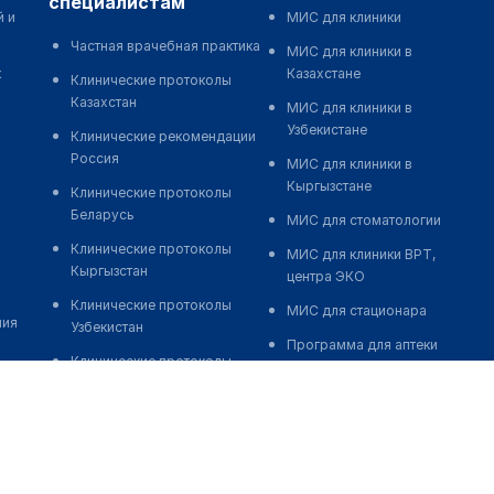
специалистам
й и
МИС для клиники
Частная врачебная практика
МИС для клиники в
к
Казахстане
Клинические протоколы
Казахстан
МИС для клиники в
Узбекистане
Клинические рекомендации
Россия
МИС для клиники в
Кыргызстане
Клинические протоколы
Беларусь
МИС для стоматологии
Клинические протоколы
МИС для клиники ВРТ,
Кыргызстан
центра ЭКО
Клинические протоколы
МИС для стационара
ния
Узбекистан
Программа для аптеки
Клинические протоколы
Автоматизация блока
диагностики и лечения
питания
Обзоры мировой
Реклама и продвижение
медицинской периодики
клиник
Заболевания: обзорные
Разработка сайта клиники