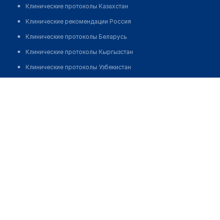
Клинические протоколы Казахстан
Клинические рекомендации Россия
Клинические протоколы Беларусь
Клинические протоколы Кыргызстан
Клинические протоколы Узбекистан
Клинические протоколы диагностики и лечения
Мирзоев Ману Нуралиевич
Обзоры мировой медицинской периодики
Заболевания: обзорные статьи
Новости здравоохранения
Медикаменты
Лабораторные показатели
Медицинские термины
Мобильные приложения
клиникам
МИС для клиники